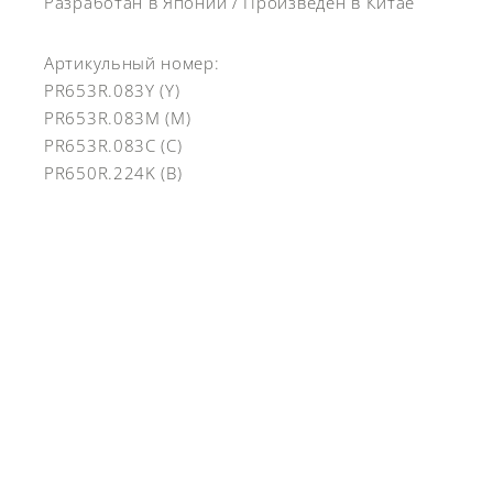
Разработан в Японии / Произведен в Китае
Артикульный номер:
PR653R.083Y (Y)
PR653R.083M (M)
PR653R.083C (C)
PR650R.224K (B)